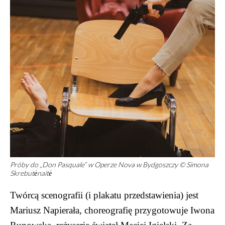
Próby do „Don Pasquale” w Operze Nova w Bydgoszczy © Simona
Skrebutėnaitė
Twórcą scenografii (i plakatu przedstawienia) jest
Mariusz Napierała, choreografię przygotowuje Iwona