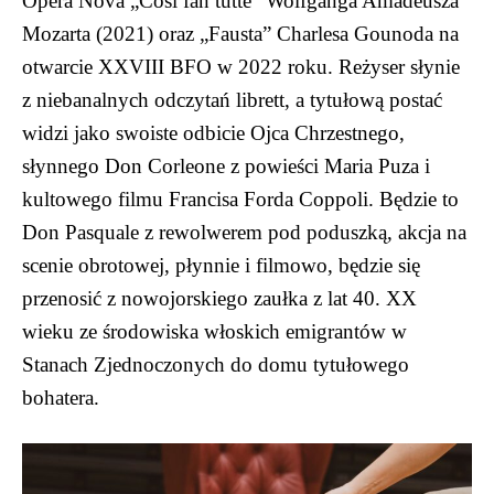
Opera Nova „Così fan tutte” Wolfganga Amadeusza
Mozarta (2021) oraz „Fausta” Charlesa Gounoda na
otwarcie XXVIII BFO w 2022 roku. Reżyser słynie
z niebanalnych odczytań librett, a tytułową postać
widzi jako swoiste odbicie Ojca Chrzestnego,
słynnego Don Corleone z powieści Maria Puza i
kultowego filmu Francisa Forda Coppoli. Będzie to
Don Pasquale z rewolwerem pod poduszką, akcja na
scenie obrotowej, płynnie i filmowo, będzie się
przenosić z nowojorskiego zaułka z lat 40. XX
wieku ze środowiska włoskich emigrantów w
Stanach Zjednoczonych do domu tytułowego
bohatera.