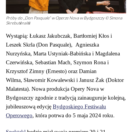
Próby do „Don Pasquale” w Operze Nova w Bydgoszczy © Simona
Skrebutėnaitė
Wystąpią: Łukasz Jakubczak, Bartłomiej Kłos i
Leszek Skrla (Don Pasquale), Agnieszka
Nurzyńska, Marta Ustyniak-Babińska i Magdalena
Czerwińska, Sebastian Mach, Szymon Rona i
Krzysztof Zimny (Ernesto) oraz Damian
Wilma, Sławomir Kowalewski i Janusz Żak (Doktor
Malatesta). Nowa produkcja Opery Nova w
Bydgoszczy zgodnie z tradycją zainauguruje kolejną,
jubileuszową edycję
Bydgoskiego Festiwalu
Operowego
, która potrwa do 5 maja 2024 roku.
Spektakl
będzie miał swoją premierę 20 i 21