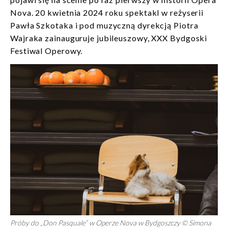
Nova. 20 kwietnia 2024 roku spektakl w reżyserii
Pawła Szkotaka i pod muzyczną dyrekcją Piotra
Wajraka zainauguruje jubileuszowy, XXX Bydgoski
Festiwal Operowy.
Próby do „Don Pasquale” w Operze Nova w Bydgoszczy © Simona