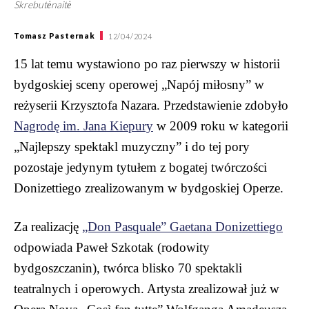
Skrebutėnaitė
Tomasz Pasternak
12/04/2024
15 lat temu wystawiono po raz pierwszy w historii
bydgoskiej sceny operowej „Napój miłosny” w
reżyserii Krzysztofa Nazara. Przedstawienie zdobyło
Nagrodę im. Jana Kiepury
w 2009 roku w kategorii
„Najlepszy spektakl muzyczny” i do tej pory
pozostaje jedynym tytułem z bogatej twórczości
Donizettiego zrealizowanym w bydgoskiej Operze.
Za realizację
„Don Pasquale” Gaetana Donizettiego
odpowiada Paweł Szkotak (rodowity
bydgoszczanin), twórca blisko 70 spektakli
teatralnych i operowych. Artysta zrealizował już w