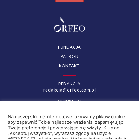
FUNDACJA
PATRON
KONTAKT
REDAKCJA
redakcja@orfeo.com.pl
ARCHIWUM
archiwum.orfeo.com.pl
Na naszej stronie internetowej używamy plików cookie,
aby zapewnić Tobie najlepsze wrażenia, zapamiętując
YOUTUBE
FACEBOOK
Twoje preferencje i powtarzające się wizyty. Klikając
„Akceptuj wszystko”, wyrażasz zgodę na użycie
INSTAGRAM