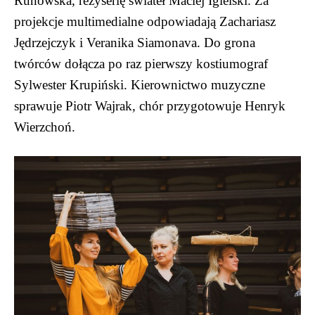
Runowska, reżyserię świateł Maciej Igielski. Za
projekcje multimedialne odpowiadają Zachariasz
Jędrzejczyk i Veranika Siamonava. Do grona
twórców dołącza po raz pierwszy kostiumograf
Sylwester Krupiński. Kierownictwo muzyczne
sprawuje Piotr Wajrak, chór przygotowuje Henryk
Wierzchoń.