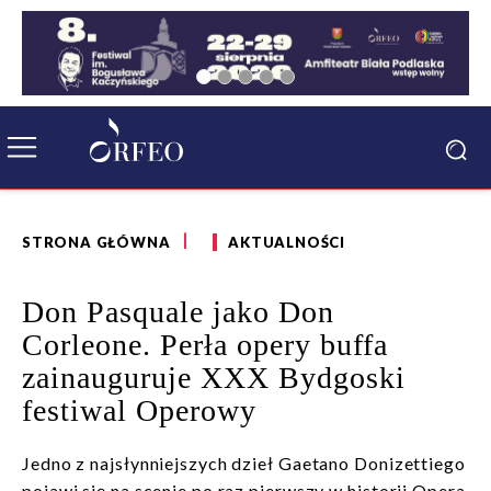
STRONA GŁÓWNA
AKTUALNOŚCI
Don Pasquale jako Don
Corleone. Perła opery buffa
zainauguruje XXX Bydgoski
festiwal Operowy
Jedno z najsłynniejszych dzieł Gaetano Donizettiego
pojawi się na scenie po raz pierwszy w historii Opera