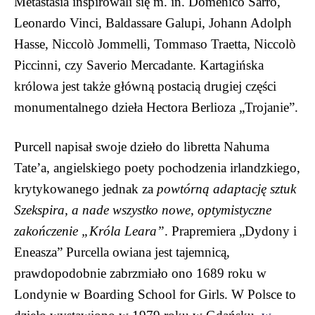
Metastasia inspirowali się m. in. Domenico Sarro,
Leonardo Vinci, Baldassare Galupi, Johann Adolph
Hasse, Niccolò Jommelli, Tommaso Traetta, Niccolò
Piccinni, czy Saverio Mercadante. Kartagińska
królowa jest także główną postacią drugiej części
monumentalnego dzieła Hectora Berlioza „Trojanie”.
Purcell napisał swoje dzieło do libretta Nahuma
Tate’a, angielskiego poety pochodzenia irlandzkiego,
krytykowanego jednak za
powtórną adaptację sztuk
Szekspira, a nade wszystko nowe, optymistyczne
zakończenie „Króla Leara”
. Prapremiera „Dydony i
Eneasza” Purcella owiana jest tajemnicą,
prawdopodobnie zabrzmiało ono 1689 roku w
Londynie w Boarding School for Girls. W Polsce to