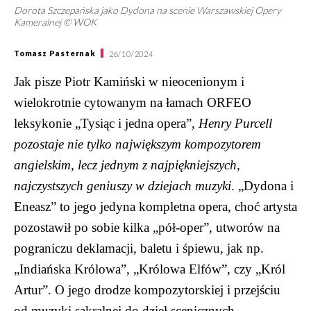
Dorota Szczepańska jako Dydona na scenie Warszawskiej Opery
Kameralnej © WOK
Tomasz Pasternak
26/10/2024
Jak pisze Piotr Kamiński w nieocenionym i
wielokrotnie cytowanym na łamach ORFEO
leksykonie „Tysiąc i jedna opera”,
Henry Purcell
pozostaje nie tylko największym kompozytorem
angielskim, lecz jednym z najpiękniejszych,
najczystszych geniuszy w dziejach muzyki
. „Dydona i
Eneasz” to jego jedyna kompletna opera, choć artysta
pozostawił po sobie kilka „pół-oper”, utworów na
pograniczu deklamacji, baletu i śpiewu, jak np.
„Indiańska Królowa”, „Królowa Elfów”, czy „Król
Artur”. O jego drodze kompozytorskiej i przejściu
od muzyki sakralnej do dzieł scenicznych