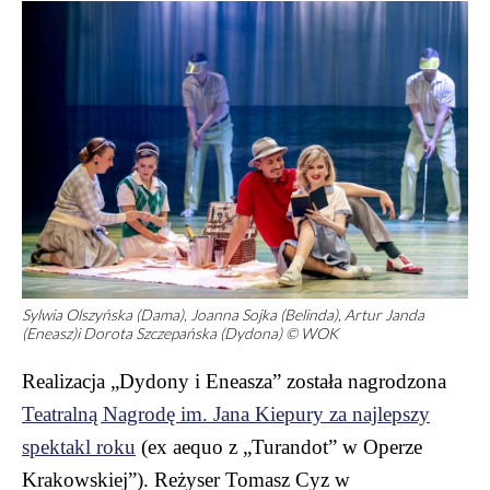
Sylwia Olszyńska (Dama), Joanna Sojka (Belinda), Artur Janda
(Eneasz)i Dorota Szczepańska (Dydona) © WOK
Realizacja „Dydony i Eneasza” została nagrodzona
Teatralną Nagrodę im. Jana Kiepury za najlepszy
spektakl roku
(ex aequo z „Turandot” w Operze
Krakowskiej”). Reżyser Tomasz Cyz w