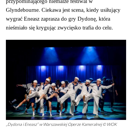
przypominającego niemalże festiwal w
Glyndebourne. Ciekawa jest scena, kiedy usiłujący
wygrać Eneasz zaprasza do gry Dydonę, która
nieśmiało się krygując zwycięsko trafia do celu.
„Dydona i Eneasz” w Warszawskiej Operze Kameralnej © WOK