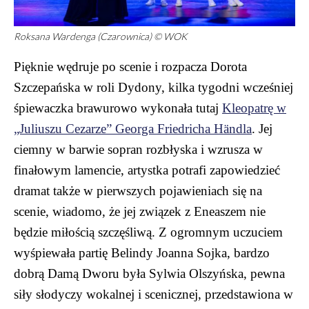
Roksana Wardenga (Czarownica) © WOK
Pięknie wędruje po scenie i rozpacza Dorota
Szczepańska w roli Dydony, kilka tygodni wcześniej
śpiewaczka brawurowo wykonała tutaj
Kleopatrę w
„Juliuszu Cezarze” Georga Friedricha Händla
. Jej
ciemny w barwie sopran rozbłyska i wzrusza w
finałowym lamencie, artystka potrafi zapowiedzieć
dramat także w pierwszych pojawieniach się na
scenie, wiadomo, że jej związek z Eneaszem nie
będzie miłością szczęśliwą. Z ogromnym uczuciem
wyśpiewała partię Belindy Joanna Sojka, bardzo
dobrą Damą Dworu była Sylwia Olszyńska, pewna
siły słodyczy wokalnej i scenicznej, przedstawiona w