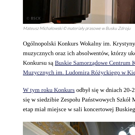
Mateusz Michałowski © materiały prasowe w Busku Zdroju
Ogólnopolski Konkurs Wokalny im. Krystyny 
muzycznych oraz ich absolwentów, którzy uko
Konkursu są
Buskie Samorządowe Centrum K
Muzycznych im. Ludomira Różyckiego w Kie
W tym roku Konkurs
odbył się w dniach 20-2
się w siedzibie Zespołu Państwowych Szkół M
etap miał miejsce w sali koncertowej Buski