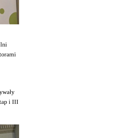
lni
atorami
bywały
p i III