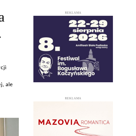
a
REKLAMA
.
cji
j
, ale
REKLAMA