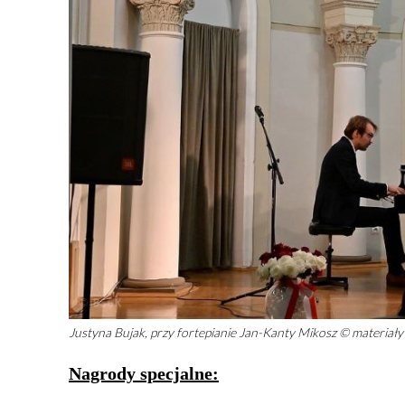
Justyna Bujak, przy fortepianie Jan-Kanty Mikosz © materiał
Nagrody specjalne: