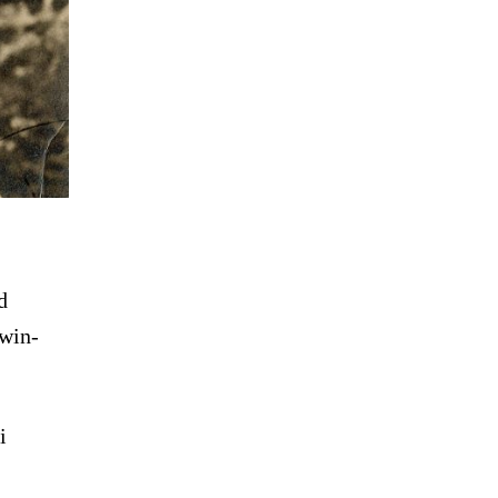
d
win-
i