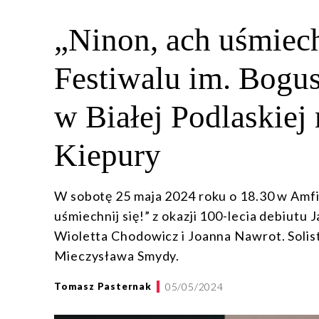
„Ninon, ach uśmiech
Festiwalu im. Bogu
w Białej Podlaskiej 
Kiepury
W sobotę 25 maja 2024 roku o 18.30 w Amfit
uśmiechnij się!” z okazji 100-lecia debiutu
Wioletta Chodowicz i Joanna Nawrot. Solis
Mieczysława Smydy.
05/05/2024
Tomasz Pasternak