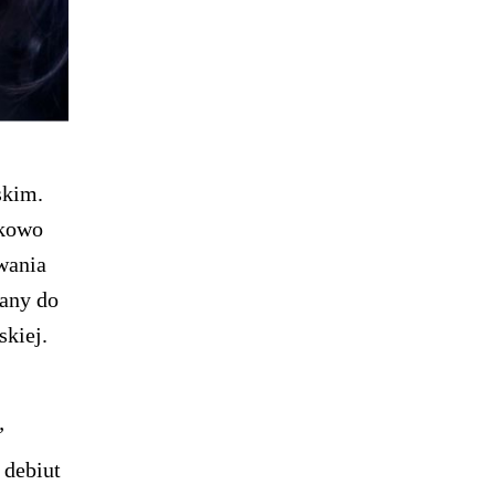
skim.
tkowo
wania
wany do
skiej.
”
 debiut