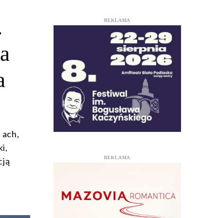
.
REKLAMA
a
a
 ach,
i,
REKLAMA
cją