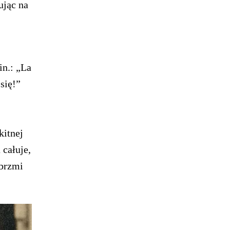
ując na
in.: „La
się!”
kitnej
całuje,
abrzmi