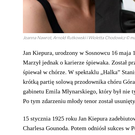
Joanna Nawrot, Arnold Rutkowski i Wioletta Chodowicz © ma
Jan Kiepura, urodzony w Sosnowcu 16 maja 1
Marzył jednak o karierze śpiewaka. Został p
śpiewał w chórze. W spektaklu „Halka” Stan
krótką partię solową przodownika chóru Góra
gabinetu Emila Młynarskiego, który był nie 
Po tym zdarzeniu młody tenor został usunięty
15 stycznia 1925 roku Jan Kiepura zadebiuto
Charlesa Gounoda. Potem odniósł sukces w P