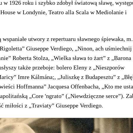
u w 1926 roku i szybko zdobył światową sławę, występ
 House w Londynie, Teatro alla Scala w Mediolanie i
 wspaniałe utwory z repertuaru sławnego śpiewaka, m.
Rigoletta” Giuseppe Verdiego, „Ninon, ach uśmiechnij 
ie” Roberta Stolza, „Wielka sława to żart” z „Barona
usłyszy także przeboje: bolero Eleny z „Nieszporów
Maricy” Imre Kálmána;, „Juliszkę z Budapesztu” z „Błę
ieści Hoffmanna” Jacquesa Offenbacha, „Kto me usta 
neapolitańską „Core 'ngrato” („Niewdzięczne serce”). Z
ć miłości z „Traviaty” Giuseppe Verdiego.