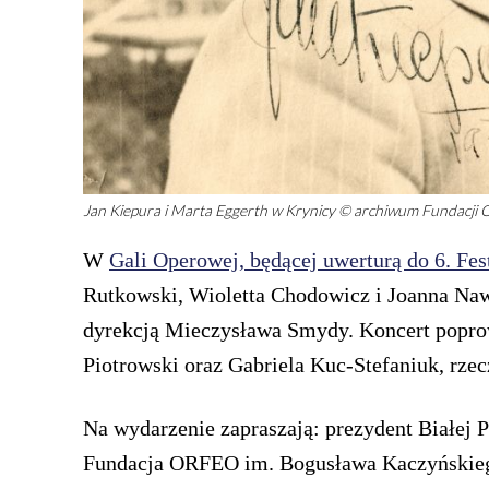
Jan Kiepura i Marta Eggerth w Krynicy © archiwum Fundacji
W
Gali Operowej, będącej uwerturą do 6. Fe
Rutkowski, Wioletta Chodowicz i Joanna Naw
dyrekcją Mieczysława Smydy. Koncert poprow
Piotrowski oraz Gabriela Kuc-Stefaniuk, rze
Na wydarzenie zapraszają: prezydent Białej 
Fundacja ORFEO im. Bogusława Kaczyńskiego