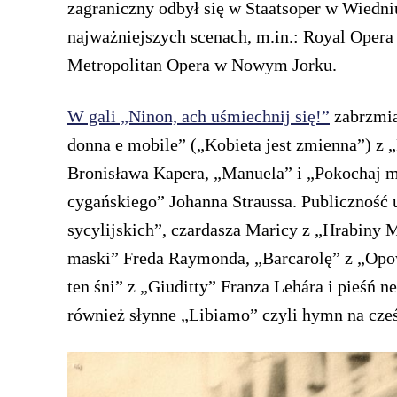
zagraniczny odbył się w Staatsoper w Wiedni
najważniejszych scenach, m.in.: Royal Opera
Metropolitan Opera w Nowym Jorku.
W gali „Ninon, ach uśmiechnij się!”
zabrzmią
donna e mobile” („Kobieta jest zmienna”) z „
Bronisława Kapera, „Manuela” i „Pokochaj mn
cygańskiego” Johanna Straussa. Publiczność 
sycylijskich”, czardasza Maricy z „Hrabiny 
maski” Freda Raymonda, „Barcarolę” z „Opow
ten śni” z „Giuditty” Franza Lehára i pieśń 
również słynne „Libiamo” czyli hymn na cześ