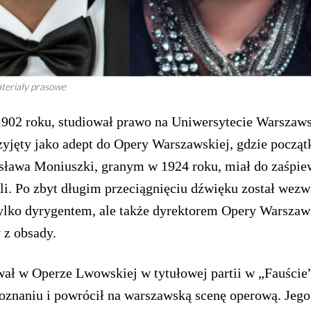
teriały prasowe
902 roku, studiował prawo na Uniwersytecie Warszaw
rzyjęty jako adept do Opery Warszawskiej, gdzie począ
isława Moniuszki, granym w 1924 roku, miał do zaśpie
li. Po zbyt długim przeciągnięciu dźwięku został wez
tylko dyrygentem, ale także dyrektorem Opery Warszaw
 z obsady.
wał w Operze Lwowskiej w tytułowej partii w „Fauście
oznaniu i powrócił na warszawską scenę operową. Jego