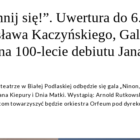
nij się!”. Uwertura do 6
sława Kaczyńskiego, Gal
na 100-lecie debiutu Jan
eatrze w Białej Podlaskiej odbędzie się gala „Ninon,
 Jana Kiepury i Dnia Matki. Wystąpią: Arnold Rutkowsk
tom towarzyszyć będzie orkiestra Orfeum pod dyrek