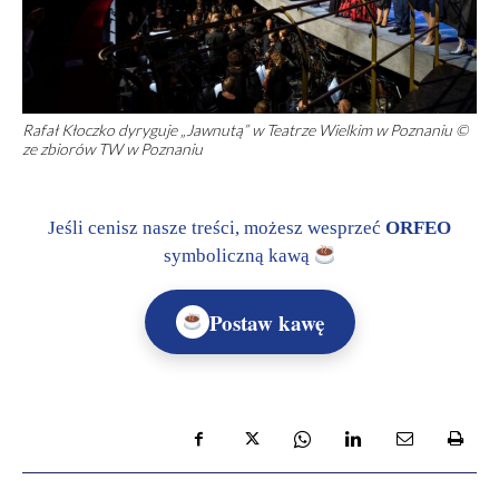
Rafał Kłoczko dyryguje „Jawnutą” w Teatrze Wielkim w Poznaniu ©
ze zbiorów TW w Poznaniu
Jeśli cenisz nasze treści, możesz wesprzeć
ORFEO
symboliczną kawą
Postaw kawę