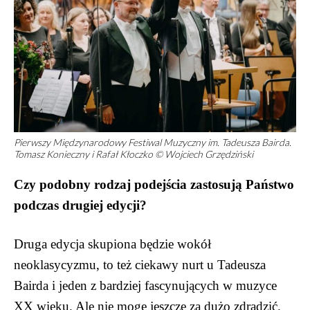
Pierwszy Międzynarodowy Festiwal Muzyczny im. Tadeusza Bairda.
Tomasz Konieczny i Rafał Kłoczko © Wojciech Grzędziński
Czy podobny rodzaj podejścia zastosują Państwo
podczas drugiej edycji?
Druga edycja skupiona będzie wokół
neoklasycyzmu, to też ciekawy nurt u Tadeusza
Bairda i jeden z bardziej fascynujących w muzyce
XX wieku. Ale nie mogę jeszcze za dużo zdradzić.