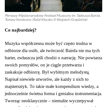
Pierwszy Międzynarodowy Festiwal Muzyczny im. Tadeusza Bairda.
Tomasz Konieczny i Rafal Kłoczko © Wojciech Grzędziński
Co najbardziej?
Muzyka współczesna może być często trudna w
odbiorze dla osób, ale twórczość Bairda nie ma tych
barier, zwłaszcza jeśli chodzi o narrację. Nie powtarza
swoich pomysłów, on je ciągle przetwarza i
zaskakuje odbiorcę. Był wybitnym melodystą.
Napisał niewiele utworów, ale każdy z nich to
majstersztyk. To takie małe kompendium wiedzy, a
jednocześnie świetna forma i genialna instrumentacja.
Tworząc neoklasycznie – niemalże wyczerpywał