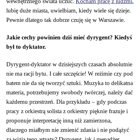
wewnętrznego świata uczuć.
Kocham pracę z ludźmi
,
lubię duże miasta, uwielbiam, kiedy wiele się dzieje.
Pewnie dlatego tak dobrze czuję się w Warszawie.
Jakie cechy powinien dziś mieć dyrygent? Kiedyś
był to dyktator.
Dyrygent-dyktator w dzisiejszych czasach absolutnie
nie ma racji bytu. I całe szczęście! W reżimie czy pod
batem nie da się tworzyć sztuki. Muzyka to delikatna
materia, potrzebujemy swobody twórczej, należy dać
każdemu przestrzeń. Dla przykładu – gdy podczas
pracy z orkiestrą solista z orkiestry pięknie frazuje i
proponuje interpretację inną niż zamierzona,
dlaczego miałbym nie zmienić zdania i nie podążyć
za wizją tego artysty? Dyrygent, jak i menadżer,