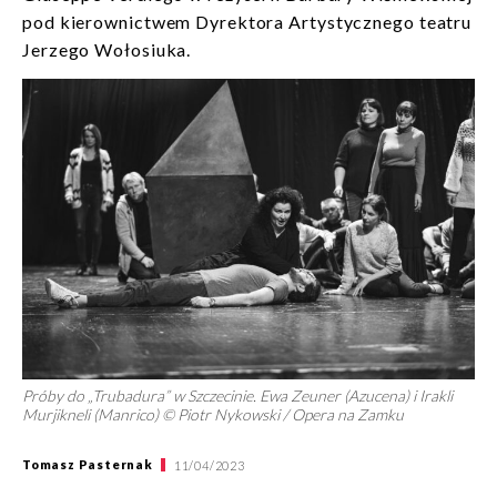
pod kierownictwem Dyrektora Artystycznego teatru
Jerzego Wołosiuka.
Próby do „Trubadura” w Szczecinie. Ewa Zeuner (Azucena) i Irakli
Murjikneli (Manrico) © Piotr Nykowski / Opera na Zamku
Tomasz Pasternak
11/04/2023