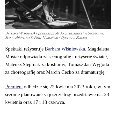
Barbara Wiśniewska podczas prób do „Trubadura” w Szczecinie.
Scena zbiorowa © Piotr Nykowski / Opera na Zamku
Spektakl reżyseruje
Barbara Wiśniewska
. Magdalena
Musiał odpowiada za scenografię i reżyserię świateł,
Mateusz Stępniak za kostiumy, Tomasz Jan Wygoda
za choreografię oraz Marcin Cecko za dramaturgię.
Premiera
odbędzie się 22 kwietnia 2023 roku, w tym
sezonie planowane są jeszcze trzy przedstawienia: 23
kwietnia oraz 17 i 18 czerwca.