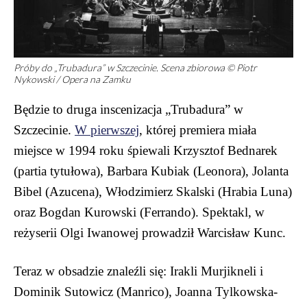
Próby do „Trubadura” w Szczecinie. Scena zbiorowa © Piotr
Nykowski / Opera na Zamku
Będzie to druga inscenizacja „Trubadura” w
Szczecinie.
W pierwszej
, której premiera miała
miejsce w 1994 roku śpiewali Krzysztof Bednarek
(partia tytułowa), Barbara Kubiak (Leonora), Jolanta
Bibel (Azucena), Włodzimierz Skalski (Hrabia Luna)
oraz Bogdan Kurowski (Ferrando). Spektakl, w
reżyserii Olgi Iwanowej prowadził Warcisław Kunc.
Teraz w obsadzie znaleźli się: Irakli Murjikneli i
Dominik Sutowicz (Manrico), Joanna Tylkowska-