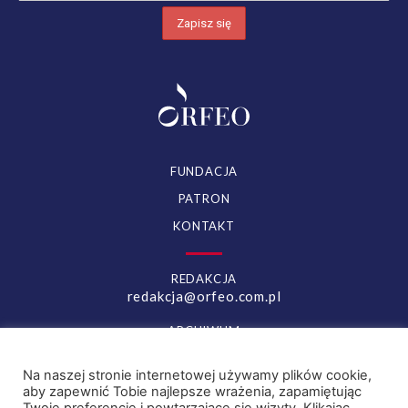
FUNDACJA
PATRON
KONTAKT
REDAKCJA
redakcja@orfeo.com.pl
ARCHIWUM
archiwum.orfeo.com.pl
Na naszej stronie internetowej używamy plików cookie,
aby zapewnić Tobie najlepsze wrażenia, zapamiętując
YOUTUBE
FACEBOOK