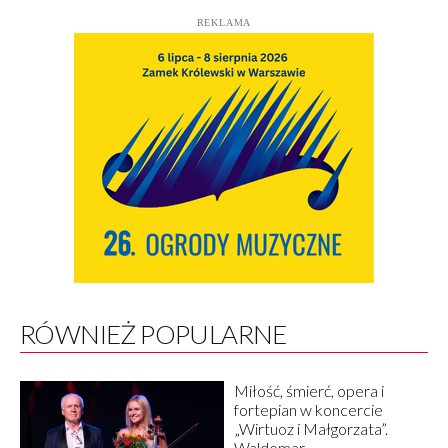
REKLAMA
RÓWNIEŻ POPULARNE
Miłość, śmierć, opera i
fortepian w koncercie
„Wirtuoz i Małgorzata”.
Waldemar...