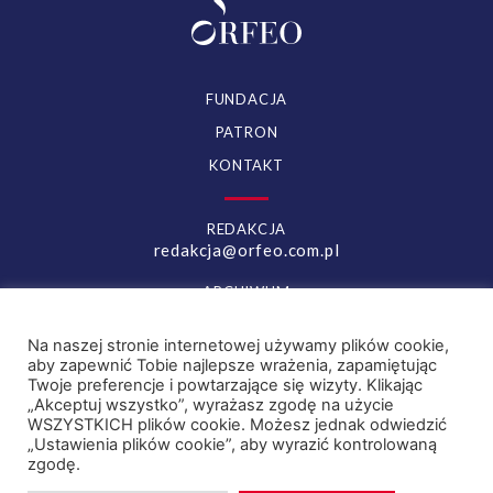
FUNDACJA
PATRON
KONTAKT
REDAKCJA
redakcja@orfeo.com.pl
ARCHIWUM
archiwum.orfeo.com.pl
Na naszej stronie internetowej używamy plików cookie,
aby zapewnić Tobie najlepsze wrażenia, zapamiętując
YOUTUBE
FACEBOOK
Twoje preferencje i powtarzające się wizyty. Klikając
„Akceptuj wszystko”, wyrażasz zgodę na użycie
INSTAGRAM
WSZYSTKICH plików cookie. Możesz jednak odwiedzić
„Ustawienia plików cookie”, aby wyrazić kontrolowaną
zgodę.
© orfeo.com.pl 2022