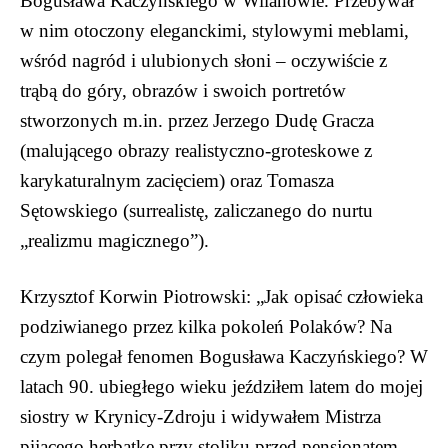
Bogusława Kaczyńskiego w Wilanowie. Przebywał
w nim otoczony eleganckimi, stylowymi meblami,
wśród nagród i ulubionych słoni – oczywiście z
trąbą do góry, obrazów i swoich portretów
stworzonych m.in. przez Jerzego Dudę Gracza
(malującego obrazy realistyczno-groteskowe z
karykaturalnym zacięciem) oraz Tomasza
Sętowskiego (surrealistę, zaliczanego do nurtu
„realizmu magicznego”).
Krzysztof Korwin Piotrowski: „Jak opisać człowieka
podziwianego przez kilka pokoleń Polaków? Na
czym polegał fenomen Bogusława Kaczyńskiego? W
latach 90. ubiegłego wieku jeździłem latem do mojej
siostry w Krynicy-Zdroju i widywałem Mistrza
pijącego herbatkę przy stoliku przed pensjonatem