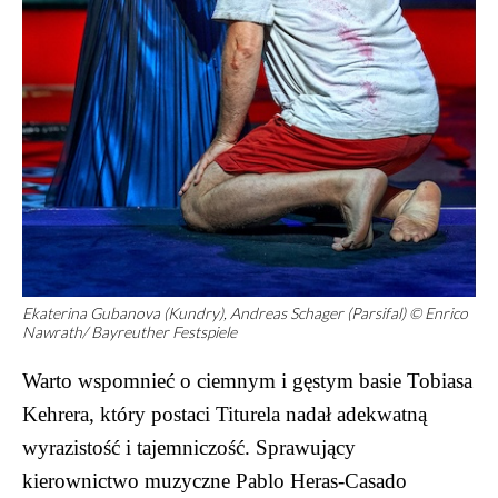
Ekaterina Gubanova (Kundry), Andreas Schager (Parsifal) © Enrico
Nawrath/ Bayreuther Festspiele
Warto wspomnieć o ciemnym i gęstym basie Tobiasa
Kehrera, który postaci Titurela nadał adekwatną
wyrazistość i tajemniczość. Sprawujący
kierownictwo muzyczne Pablo Heras-Casado