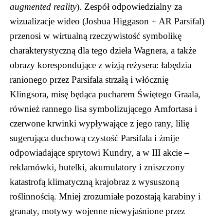
augmented reality
). Zespół odpowiedzialny za
wizualizacje wideo (Joshua Higgason + AR Parsifal)
przenosi w wirtualną rzeczywistość symbolikę
charakterystyczną dla tego dzieła Wagnera, a także
obrazy korespondujące z wizją reżysera: łabędzia
ranionego przez Parsifala strzałą i włócznię
Klingsora, misę będąca pucharem Świętego Graala,
również rannego lisa symbolizującego Amfortasa i
czerwone krwinki wypływające z jego rany, lilię
sugerująca duchową czystość Parsifala i żmije
odpowiadające sprytowi Kundry, a w III akcie –
reklamówki, butelki, akumulatory i zniszczony
katastrofą klimatyczną krajobraz z wysuszoną
roślinnością. Mniej zrozumiałe pozostają karabiny i
granaty, motywy wojenne niewyjaśnione przez