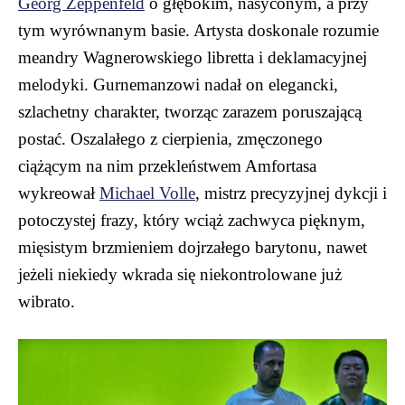
Georg Zeppenfeld
o głębokim, nasyconym, a przy
tym wyrównanym basie. Artysta doskonale rozumie
meandry Wagnerowskiego libretta i deklamacyjnej
melodyki. Gurnemanzowi nadał on elegancki,
szlachetny charakter, tworząc zarazem poruszającą
postać. Oszalałego z cierpienia, zmęczonego
ciążącym na nim przekleństwem Amfortasa
wykreował
Michael Volle
, mistrz precyzyjnej dykcji i
potoczystej frazy, który wciąż zachwyca pięknym,
mięsistym brzmieniem dojrzałego barytonu, nawet
jeżeli niekiedy wkrada się niekontrolowane już
wibrato.