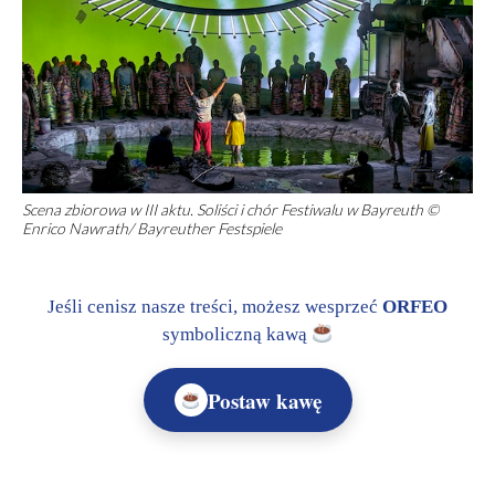
Scena zbiorowa w III aktu. Soliści i chór Festiwalu w Bayreuth ©
Enrico Nawrath/ Bayreuther Festspiele
Jeśli cenisz nasze treści, możesz wesprzeć
ORFEO
symboliczną kawą
Postaw kawę