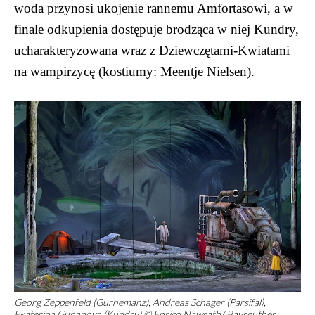
woda przynosi ukojenie rannemu Amfortasowi, a w
finale odkupienia dostępuje brodząca w niej Kundry,
ucharakteryzowana wraz z Dziewczętami-Kwiatami
na wampirzycę (kostiumy: Meentje Nielsen).
Georg Zeppenfeld (Gurnemanz), Andreas Schager (Parsifal),
Ekaterina Gubanova (Kundry) © Enrico Nawrath/ Bayreuther