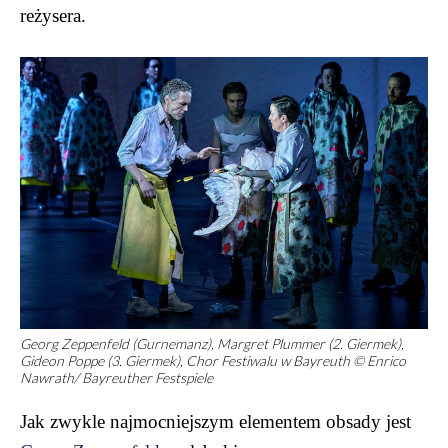
reżysera.
Georg Zeppenfeld (Gurnemanz), Margret Plummer (2. Giermek),
Gideon Poppe (3. Giermek), Chor Festiwalu w Bayreuth © Enrico
Nawrath/ Bayreuther Festspiele
Jak zwykle najmocniejszym elementem obsady jest