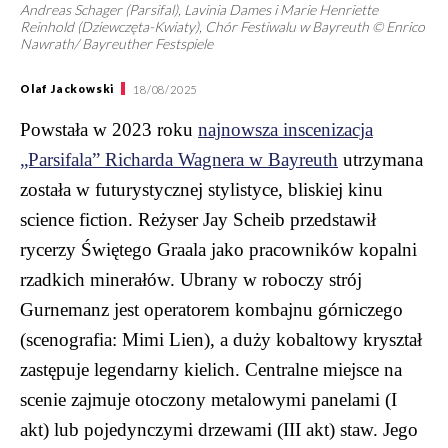
Andreas Schager (Parsifal), Lavinia Dames i Marie Henriette
Reinhold (Dziewczęta-Kwiaty), Chór Festiwalu w Bayreuth © Enrico
Nawrath/ Bayreuther Festspiele
Olaf Jackowski
18/08/2025
Powstała w 2023 roku
najnowsza inscenizacja
„Parsifala” Richarda Wagnera w Bayreuth
utrzymana
została w futurystycznej stylistyce, bliskiej kinu
science fiction. Reżyser Jay Scheib przedstawił
rycerzy Świętego Graala jako pracowników kopalni
rzadkich minerałów. Ubrany w roboczy strój
Gurnemanz jest operatorem kombajnu górniczego
(scenografia: Mimi Lien), a duży kobaltowy kryształ
zastępuje legendarny kielich. Centralne miejsce na
scenie zajmuje otoczony metalowymi panelami (I
akt) lub pojedynczymi drzewami (III akt) staw. Jego