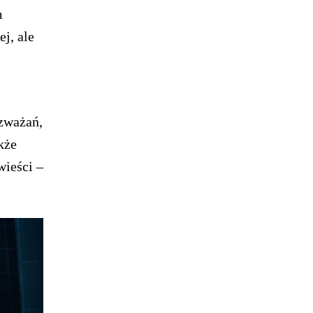
m
j, ale
ozważań,
kże
wieści –