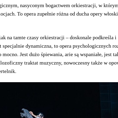
gicznym, nasyconym bogactwem orkiestracji, w który
mocjach. To opera zupełnie różna od ducha opery włoskie
jak na tamte czasy orkiestracji – doskonale podkreśla i
st specjalnie dynamiczna, to opera psychologicznych r
 mocno. Jest dużo śpiewania, arie są wspaniałe, jest ta
ilozoficzny traktat muzyczny, nowoczesny także w opo
rtelnik.