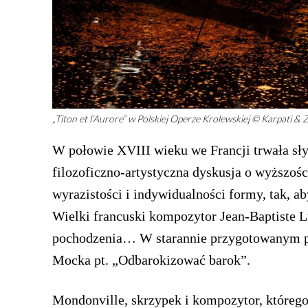
„Titon et l’Aurore” w Polskiej Operze Krolewskiej © Karpati & 
W połowie XVIII wieku we Francji trwała sł
filozoficzno-artystyczna dyskusja o wyższoś
wyrazistości i indywidualności formy, tak, 
Wielki francuski kompozytor Jean-Baptiste L
pochodzenia… W starannie przygotowanym pr
Mocka pt. „Odbarokizować barok”.
Mondonville, skrzypek i kompozytor, któreg