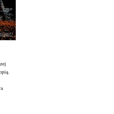
zej
opią.
ra