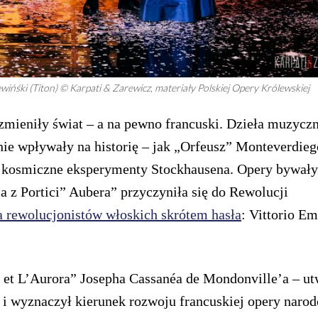
wińśki (Titon) © Karpati & Zarewicz, materiały Polskiej Opery Królewskiej
zmieniły świat – a na pewno francuski. Dzieła muzyczn
ie wpływały na historię – jak „Orfeusz” Monteverdieg
y kosmiczne eksperymenty Stockhausena. Opery bywały
a z Portici” Aubera” przyczyniła się do Rewolucji
la rewolucjonistów włoskich skrótem hasła
: Vittorio E
n et L’Aurora” Josepha Cassanéa de Mondonville’a – ut
 i wyznaczył kierunek rozwoju francuskiej opery narod