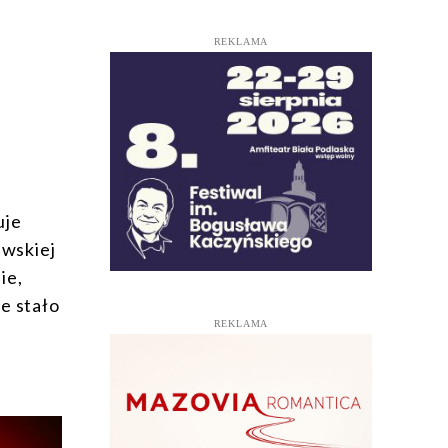
REKLAMA
uje
ewskiej
ie,
e stało
REKLAMA