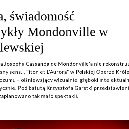
na, świadomość
wykły Mondonville w
lewskiej
eła Josepha Cassanéa de Mondonville’a nie rekonstru
sny sens. „Titon et L'Aurora” w Polskiej Operze Król
rozumu – olśniewający wizualnie, głęboki intelektualn
ycznie. Pod batutą Krzysztofa Garstki przedstawieni
zaplanowano tak mało spektakli.