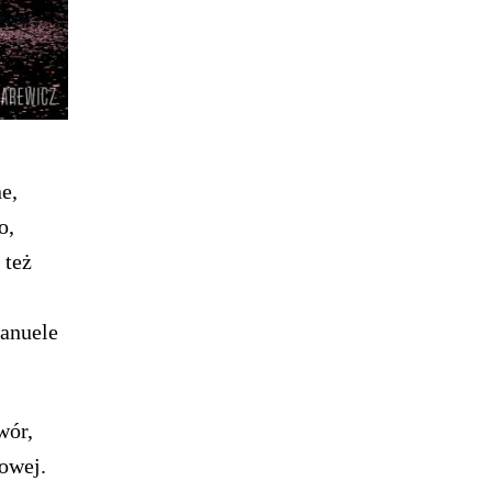
e,
o,
 też
manuele
wór,
owej.