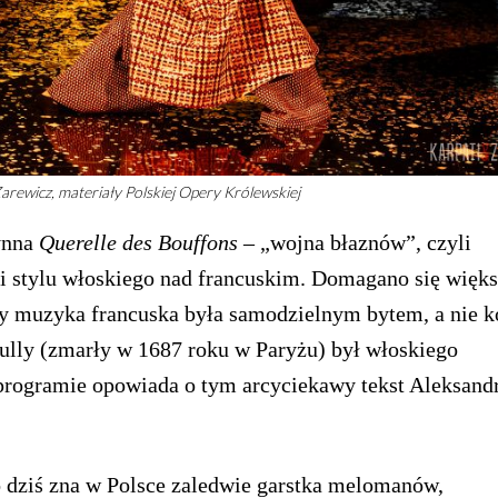
Zarewicz, materiały Polskiej Opery Królewskiej
ynna
Querelle des Bouffons
– „wojna błaznów”, czyli
ci stylu włoskiego nad francuskim. Domagano się więks
aby muzyka francuska była samodzielnym bytem, a nie k
ully (zmarły w 1687 roku w Paryżu) był włoskiego
ogramie opowiada o tym arcyciekawy tekst Aleksand
o dziś zna w Polsce zaledwie garstka melomanów,