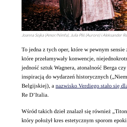
Joanna Sojka (Amor/Nimfa), Julia Pliś (Aurore) i Aleksander Re
To jedna z tych oper, które w pewnym sensie 
które przełamywały konwencje, niejednokrotn
jedność sztuk Wagnera, atonalność Berga cz
inspiracją do wydarzeń historycznych („Niem
Belgijskiej), a
nazwisko Verdiego stało się d
Re D’Italia.
Wśród takich dzieł znalazł się również „Tito
który położył kres estetycznym sporom epoki