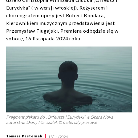
Eurydyka” ( w wersji włoskiej). Reżyserem i
choreografem opery jest Robert Bondara,
kierownikiem muzycznym przedstawienia jest
Przemysław Fiugajski. Premiera odbędzie się w
sobotę, 16 listopada 2024 roku.
Fragment plakatu do „Orfeusza i Eurydyki” w Opera Nova
autorstwa Diany Marszałek © materiały prasowe
Tomasz Pasternak
15/11/2024