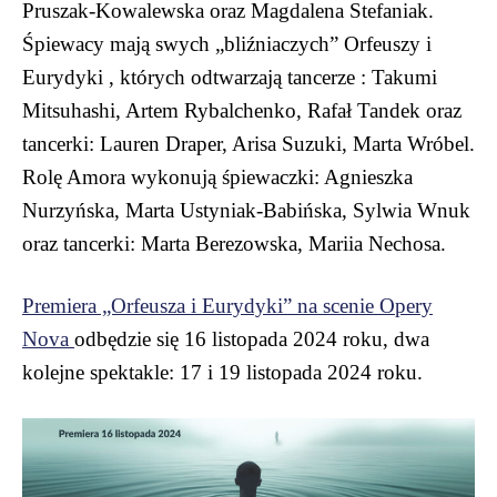
Pruszak-Kowalewska oraz Magdalena Stefaniak.
Śpiewacy mają swych „bliźniaczych” Orfeuszy i
Eurydyki , których odtwarzają tancerze : Takumi
Mitsuhashi, Artem Rybalchenko, Rafał Tandek oraz
tancerki: Lauren Draper, Arisa Suzuki, Marta Wróbel.
Rolę Amora wykonują śpiewaczki: Agnieszka
Nurzyńska, Marta Ustyniak-Babińska, Sylwia Wnuk
oraz tancerki: Marta Berezowska, Mariia Nechosa.
Premiera „Orfeusza i Eurydyki” na scenie Opery
Nova
odbędzie się 16 listopada 2024 roku, dwa
kolejne spektakle: 17 i 19 listopada 2024 roku.