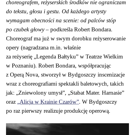
choreografem, reżyserskich środków nie ograniczam
do tekstu, głosu i gestu. Od każdego artysty
wymagam obecności na scenie: od palców stóp
po czubek głowy
– podkreśla Robert Bondara.
Choreograf ma już w swym dorobku reżyserowanie
opery (nagradzana m.in. właśnie
za reżyserię „Legenda Bałtyku” w Teatrze Wielkim
w Poznaniu). Robert Bondara, współpracując
z Operą Nova, stworzył w Bydgoszczy inscenizacje
wraz z choreografiami spektakli baletowych, takich
jak: „Zniewolony umysł”, „Stabat Mater. Harnasie”
oraz
„Alicja w Krainie Czarów”
. W Bydgoszczy
po raz pierwszy realizuje produkcję operową.