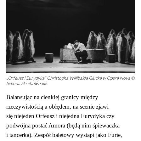
„Orfeusz i Eurydyka” Christopha Willibalda Glucka w Opera Nova ©
Simona Skrebutėnaitė
Balansując na cienkiej granicy między
rzeczywistością a obłędem, na scenie zjawi
się niejeden Orfeusz i niejedna Eurydyka czy
podwójna postać Amora (będą nim śpiewaczka
i tancerka). Zespół baletowy wystąpi jako Furie,