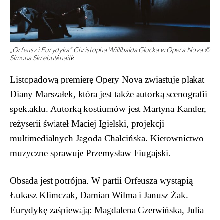
„Orfeusz i Eurydyka” Christopha Willibalda Glucka w Opera Nova ©
Simona Skrebutėnaitė
Listopadową premierę Opery Nova zwiastuje plakat
Diany Marszałek, która jest także autorką scenografii
spektaklu. Autorką kostiumów jest Martyna Kander,
reżyserii świateł Maciej Igielski, projekcji
multimedialnych Jagoda Chalcińska. Kierownictwo
muzyczne sprawuje Przemysław Fiugajski.
Obsada jest potrójna. W partii Orfeusza wystąpią
Łukasz Klimczak, Damian Wilma i Janusz Żak.
Eurydykę zaśpiewają: Magdalena Czerwińska, Julia