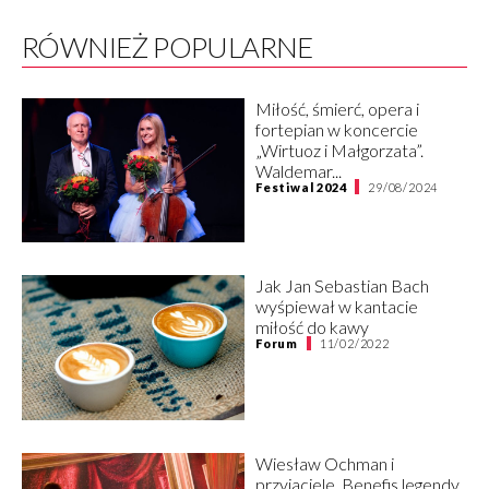
RÓWNIEŻ POPULARNE
Miłość, śmierć, opera i
fortepian w koncercie
„Wirtuoz i Małgorzata”.
Waldemar...
Festiwal 2024
29/08/2024
Jak Jan Sebastian Bach
wyśpiewał w kantacie
miłość do kawy
Forum
11/02/2022
Wiesław Ochman i
przyjaciele. Benefis legendy