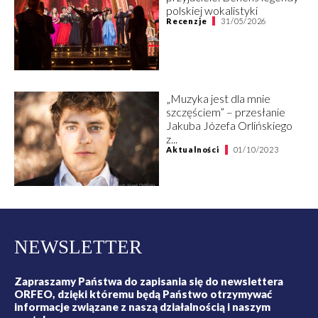
polskiej wokalistyki
Recenzje
31/05/2026
„Muzyka jest dla mnie
szczęściem” – przesłanie
Jakuba Józefa Orlińskiego
z...
Aktualności
01/10/2023
NEWSLETTER
Zapraszamy Państwa do zapisania się do newslettera
ORFEO, dzięki któremu będą Państwo otrzymywać
informacje związane z naszą działalnością i naszym