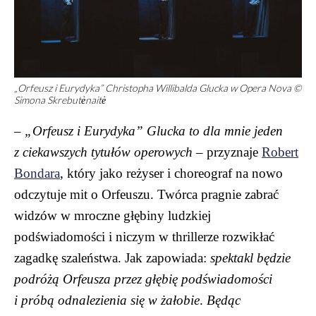
„Orfeusz i Eurydyka” Christopha Willibalda Glucka w Opera Nova ©
Simona Skrebutėnaitė
–
„Orfeusz i Eurydyka” Glucka to dla mnie jeden
z ciekawszych tytułów operowych
– przyznaje
Robert
Bondara
, który jako reżyser i choreograf na nowo
odczytuje mit o Orfeuszu. Twórca pragnie zabrać
widzów w mroczne głębiny ludzkiej
podświadomości i niczym w thrillerze rozwikłać
zagadkę szaleństwa. Jak zapowiada:
spektakl będzie
podróżą Orfeusza przez głębię podświadomości
i próbą odnalezienia się w żałobie
.
Będąc