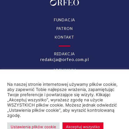
FUNDACJA
PATRON
KONTAKT
REDAKCJA
redakcja@orfeo.com.pl
ARCHIWUM
archiwum.orfeo.com.pl
Na naszej stronie internetowej używamy plików cookie,
aby zapewnić Tobie najlepsze wrażenia, zapamiętując
YOUTUBE
FACEBOOK
Twoje preferencje i powtarzające się wizyty. Klikając
„Akceptuj wszystko”, wyrażasz zgodę na użycie
INSTAGRAM
WSZYSTKICH plików cookie. Możesz jednak odwiedzić
„Ustawienia plików cookie”, aby wyrazić kontrolowaną
zgodę.
© orfeo.com.pl 2022
Ustawienia plików cookie
Akceptuj wszystko
Polityka prywatności
Prawa autorskie