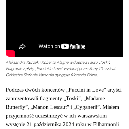
Aleksandra Kurzak i Roberto Alagna w duecie z I aktu „Toski”.
Nagranie z płyty „Puccini in Love” wydanej przez Sony Classsical.
Orkiestra Sinfonia Varsonia dyryguje Riccardo Frizza.
Podczas dwóch koncertów „Puccini in Love” artyści
zaprezentowali fragmenty „Toski”, „Madame
Butterfly”, „Manon Lescaut” i „Cyganerii”. Miałem
przyjemność uczestniczyć w ich warszawskim
występie 21 października 2024 roku w Filharmonii