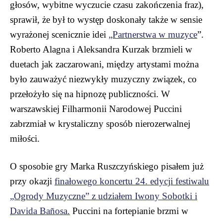
głosów, wybitne wyczucie czasu zakończenia fraz),
sprawił, że był to występ doskonały także w sensie
wyrażonej scenicznie idei
„Partnerstwa w muzyce
”.
Roberto Alagna i Aleksandra Kurzak brzmieli w
duetach jak zaczarowani, między artystami można
było zauważyć niezwykły muzyczny związek, co
przełożyło się na hipnozę publiczności. W
warszawskiej Filharmonii Narodowej Puccini
zabrzmiał w krystaliczny sposób nierozerwalnej
miłości.
O sposobie gry Marka Ruszczyńskiego pisałem już
przy okazji
finałowego koncertu 24. edycji festiwalu
„Ogrody Muzyczne” z udziałem Iwony Sobotki i
Davida Bañosa.
Puccini na fortepianie brzmi w