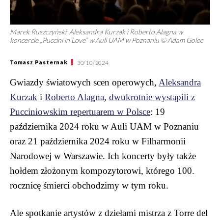
Marek Ruszczyński, Aleksandra Kurzak i Roberto Alagna w
koncercie „Puccini in Love” w Auli UAM w Poznaniu © Adam Golec
Tomasz Pasternak
30/10/2024
Gwiazdy światowych scen operowych,
Aleksandra
Kurzak
i
Roberto Alagna
,
dwukrotnie wystąpili z
Pucciniowskim repertuarem w Polsce
: 19
października 2024 roku w Auli UAM w Poznaniu
oraz 21 października 2024 roku w Filharmonii
Narodowej w Warszawie. Ich koncerty były także
hołdem złożonym kompozytorowi, którego 100.
rocznicę śmierci obchodzimy w tym roku.
Ale spotkanie artystów z dziełami mistrza z Torre del