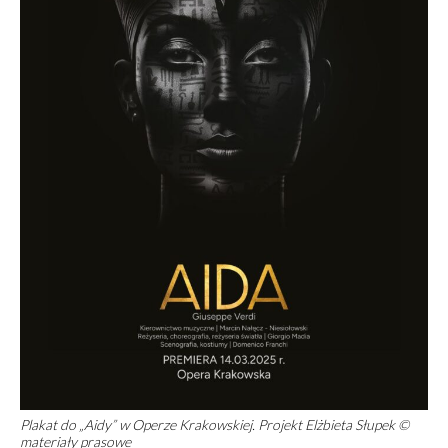
Plakat do „Aidy” w Operze Krakowskiej. Projekt Elżbieta Słupek ©
materiały prasowe