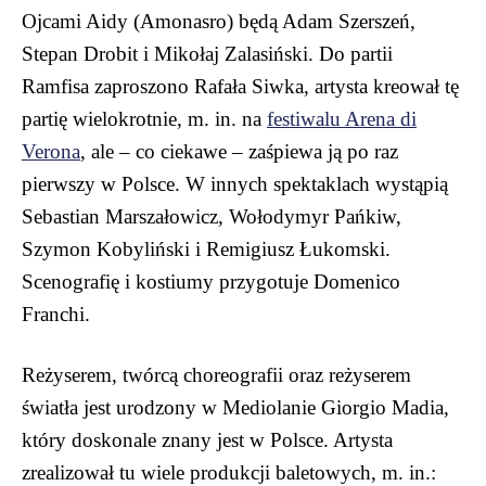
Ojcami Aidy (Amonasro) będą Adam Szerszeń,
Stepan Drobit i Mikołaj Zalasiński. Do partii
Ramfisa zaproszono Rafała Siwka, artysta kreował tę
partię wielokrotnie, m. in. na
festiwalu Arena di
Verona
, ale – co ciekawe – zaśpiewa ją po raz
pierwszy w Polsce. W innych spektaklach wystąpią
Sebastian Marszałowicz, Wołodymyr Pańkiw,
Szymon Kobyliński i Remigiusz Łukomski.
Scenografię i kostiumy przygotuje Domenico
Franchi.
Reżyserem, twórcą choreografii oraz reżyserem
światła jest urodzony w Mediolanie Giorgio Madia,
który doskonale znany jest w Polsce. Artysta
zrealizował tu wiele produkcji baletowych, m. in.: