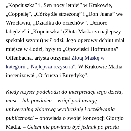
„Kopciuszka” i „Sen nocy letniej” w Krakowie,
„Coppelię”, „Córkę źle strzeżoną” i „Don Juana” we
Wrocławiu, „Dziadka do orzechów”, „Jezioro
łabędzie” i „Kopciuszka” (Złota Maska za najlepszy
spektakl sezonu) w Łodzi. Jego operowy debiut miał
miejsce w Łodzi, były to „Opowieści Hoffmanna”
Offenbacha, artysta otrzymał
Złotą Maskę w
kategorii „ Najlepsza reżyseria”
. W Krakowie Madia
inscenizował „Orfeusza i Eurydykę”.
Kiedy reżyser podchodzi do interpretacji tego dzieła,
musi – lub powinien – wziąć pod uwagę
uniwersalną zbiorową wyobraźnię i oczekiwania
publiczności
– opowiada o swojej koncepcji Giorgio
Madia. –
Celem nie powinno być jednak po prostu