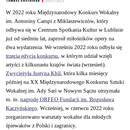
Tomasz Pasternak
03/07/2023
W 2022 roku Międzynarodowy Konkurs Wokalny
im. Antoniny Campi z Miklaszewiczów, który
odbywa się w Centrum Spotkania Kultur w Lublinie
już od siedmiu lat, zaprosił miłośników opery na
dwa wydarzenia. We wrześniu 2022 roku odbyła się
trzecia edycja konkursu
, w którym udział wzięli
artyści z kilkunastu krajów świata (wrzesień).
Zwyciężyła Justyna Khil
, która kilka miesięcy
później na XX Międzynarodowego Konkursu Sztuki
Wokalnej im. Ady Sari w Nowym Sączu otrzymała
m. in.
nagrodę ORFEO Fundacji im. Bogusława
Kaczyńskiego
. Wcześniej, w czerwcu 2022 roku
zorganizowano warsztaty wokalne dla młodych
śpiewaków z Polski i zagranicy.