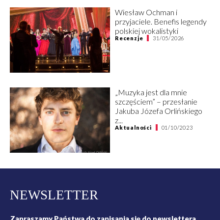
Wiesław Ochman i
przyjaciele. Benefis legendy
polskiej wokalistyki
Recenzje
31/05/2026
„Muzyka jest dla mnie
szczęściem” – przesłanie
Jakuba Józefa Orlińskiego
z...
Aktualności
01/10/2023
NEWSLETTER
Zapraszamy Państwa do zapisania się do newslettera