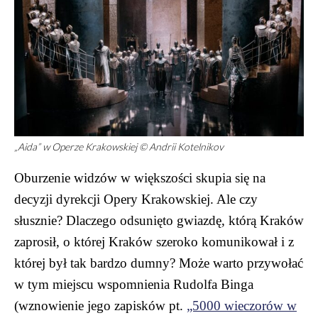
„Aida” w Operze Krakowskiej © Andrii Kotelnikov
Oburzenie widzów w większości skupia się na
decyzji dyrekcji Opery Krakowskiej. Ale czy
słusznie? Dlaczego odsunięto gwiazdę, którą Kraków
zaprosił, o której Kraków szeroko komunikował i z
której był tak bardzo dumny? Może warto przywołać
w tym miejscu wspomnienia Rudolfa Binga
(wznowienie jego zapisków pt.
„5000 wieczorów w