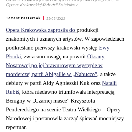
Operze Krakowskiej © Andrii Kotelnikov
Tomasz Pasternak
22/03/2025
Opera Krakowska zaprosiła do
produkcji
znakomitych i uznanych artystów. W zapowiedziach
podkreślano pierwszy krakowski występ
Ewy
Płonki
, zwracano uwagę na powrót
Oksany
Nosatowej po jej brawurowym występie w
morderczej partii Abigaille w „Nabucco”
, a także
debiuty w partii Aidy Agnieszki Kuk oraz
Natalii
Rubiś
, która niedawno triumfowała interpretacją
Benigny w „Czarnej masce” Krzysztofa
Pendereckiego na scenie Teatru Wielkiego – Opery
Narodowej i postanowiła zacząć śpiewać mocniejszy
repertuar.