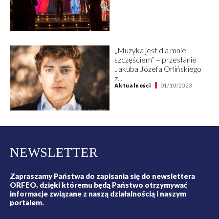
„Muzyka jest dla mnie
szczęściem” – przesłanie
Jakuba Józefa Orlińskiego
z...
Aktualności
01/10/2023
NEWSLETTER
Zapraszamy Państwa do zapisania się do newslettera
ORFEO, dzięki któremu będą Państwo otrzymywać
informacje związane z naszą działalnością i naszym
portalem.