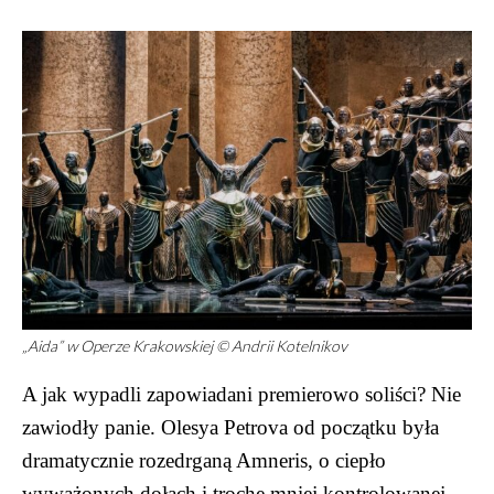
„Aida” w Operze Krakowskiej © Andrii Kotelnikov
A jak wypadli zapowiadani premierowo soliści? Nie
zawiodły panie. Olesya Petrova od początku była
dramatycznie rozedrganą Amneris, o ciepło
wyważonych dołach i trochę mniej kontrolowanej