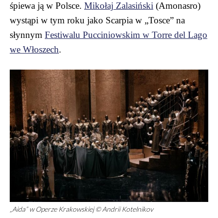
śpiewa ją w Polsce.
Mikołaj Zalasiński
(Amonasro)
wystąpi w tym roku jako Scarpia w „Tosce” na
słynnym
Festiwalu Pucciniowskim w Torre del Lago
we Włoszech
.
„Aida” w Operze Krakowskiej © Andrii Kotelnikov