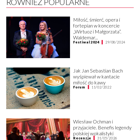
RÓWNIEŻ POPULARNE
Miłość, śmierć, opera i
fortepian w koncercie
„Wirtuoz i Małgorzata”.
Waldemar...
Festiwal 2024
29/08/2024
Jak Jan Sebastian Bach
wyśpiewał w kantacie
miłość do kawy
Forum
11/02/2022
Wiesław Ochman i
przyjaciele. Benefis legendy
polskiej wokalistyki
Recenzje
31/05/2026