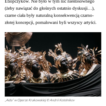
Etiopczyków. Nie było w tym nic niestosownego
(żeby nawiązać do głośnych ostatnio dyskusji…),
czarne ciała były naturalną konsekwencją czarno-
złotej koncepcji, pomalowani byli wszyscy artyści.
„Aida” w Operze Krakowskiej © Andrii Kotelnikov