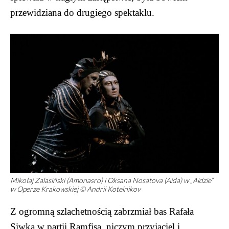
przewidziana do drugiego spektaklu.
Mikołaj Zalasiński (Amonasro) i Oksana Nosatova (Aida) w „Aidzie”
w Operze Krakowskiej © Andrii Kotelnikov
Z ogromną szlachetnością zabrzmiał bas Rafała
Siwka w partii Ramfisa, niczym przyjaciel i