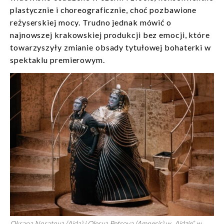
plastycznie i choreograficznie, choć pozbawione
reżyserskiej mocy. Trudno jednak mówić o
najnowszej krakowskiej produkcji bez emocji, które
towarzyszyły zmianie obsady tytułowej bohaterki w
spektaklu premierowym.
Oksana Nosatova (Aida) i Olesya Petrova (Amneris) w „Aidzie” w