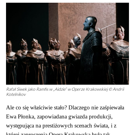
Rafał Siwek jako Ramfis w „Aidzie” w Operze Krakowskiej © Andrii
Kotelnikov
Ale co się właściwie stało? Dlaczego nie zaśpiewała
Ewa Płonka, zapowiadana gwiazda produkcji,
występująca na prestiżowych scenach świata, i z
której zaproszenia Opera Krakowska była tak