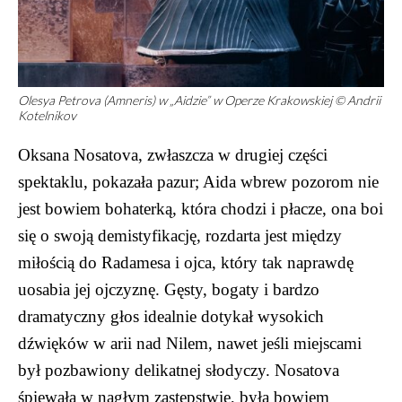
Olesya Petrova (Amneris) w „Aidzie” w Operze Krakowskiej © Andrii
Kotelnikov
Oksana Nosatova, zwłaszcza w drugiej części
spektaklu, pokazała pazur; Aida wbrew pozorom nie
jest bowiem bohaterką, która chodzi i płacze, ona boi
się o swoją demistyfikację, rozdarta jest między
miłością do Radamesa i ojca, który tak naprawdę
uosabia jej ojczyznę. Gęsty, bogaty i bardzo
dramatyczny głos idealnie dotykał wysokich
dźwięków w arii nad Nilem, nawet jeśli miejscami
był pozbawiony delikatnej słodyczy. Nosatova
śpiewała w nagłym zastępstwie, była bowiem