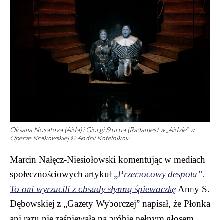
Oksana Nosatova (Aida) i Giorgi Sturua (Radames) w „Aidzie” w
Operze Krakowskiej © Andrii Kotelnikov
Marcin Nałęcz-Niesiołowski komentując w mediach
społecznościowych artykuł
„
Przemocowy despota”.
To oni wyrzucili z obsady słynną śpiewaczkę
Anny S.
Dębowskiej z „Gazety Wyborczej” napisał, że Płonka
ani razu nie zaśpiewała na próbie pełnym głosem,